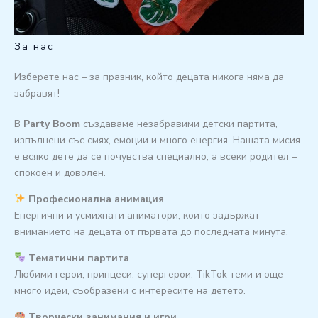
За нас
Изберете нас – за празник, който децата никога няма да
забравят!
В
Party Boom
създаваме незабравими детски партита,
изпълнени със смях, емоции и много енергия. Нашата мисия
е всяко дете да се почувства специално, а всеки родител –
спокоен и доволен.
Професионална анимация
Енергични и усмихнати аниматори, които задържат
вниманието на децата от първата до последната минута.
Тематични партита
Любими герои, принцеси, супергерои, TikTok теми и още
много идеи, съобразени с интересите на детето.
Творчески занимания и игри