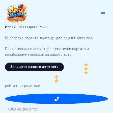
Skip
to
content
Играй. Изследвай. Учи.
Създаваме партита, които децата помнят завинаги!
Професионални аниматори, тематични партита и
незабравими изненади за вашето дете.
Запишете вашето дете сега
рейтинг от родители
+359 88 268 97 97