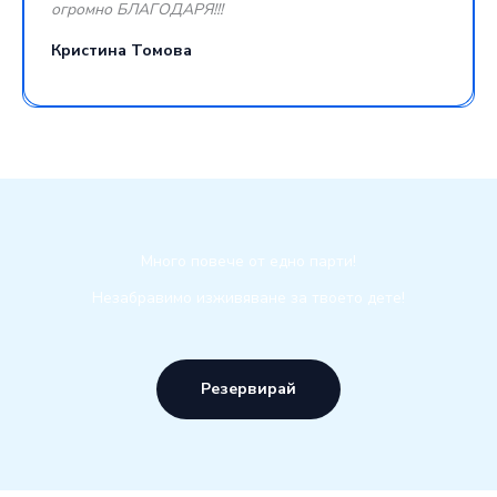
огромно БЛАГОДАРЯ!!!
Кристина Томова
Много повече от едно парти!
Незабравимо изживяване за твоето дете!
Резервирай