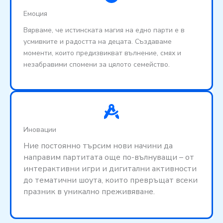
Емоция
Вярваме, че истинската магия на едно парти е в
усмивките и радостта на децата. Създаваме
моменти, които предизвикват вълнение, смях и
незабравими спомени за цялото семейство.
Иновации
Ние постоянно търсим нови начини да
направим партитата още по-вълнуващи – от
интерактивни игри и дигитални активности
до тематични шоута, които превръщат всеки
празник в уникално преживяване.