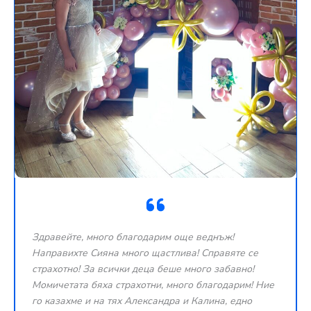
Здравейте, много благодарим още веднъж!
Направихте Сияна много щастлива! Справяте се
страхотно! За всички деца беше много забавно!
Момичетата бяха страхотни, много благодарим! Ние
го казахме и на тях Александра и Калина, едно