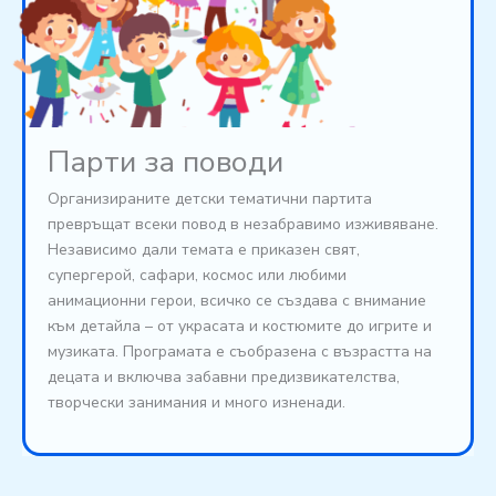
Парти за поводи
Организираните детски тематични партита
превръщат всеки повод в незабравимо изживяване.
Независимо дали темата е приказен свят,
супергерой, сафари, космос или любими
анимационни герои, всичко се създава с внимание
към детайла – от украсата и костюмите до игрите и
музиката. Програмата е съобразена с възрастта на
децата и включва забавни предизвикателства,
творчески занимания и много изненади.